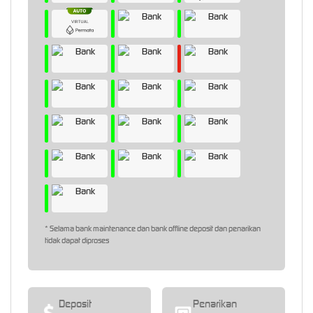
* Selama bank maintenance dan bank offline deposit dan penarikan
tidak dapat diproses
Deposit
Penarikan