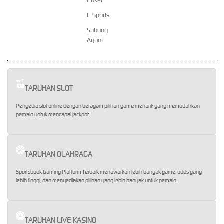
Poker
E-Sports
Sabung
Ayam
TARUHAN SLOT
Penyedia slot online dengan beragam pilihan game menarik yang memudahkan
pemain untuk mencapai jackpot
TARUHAN OLAHRAGA
Sportsbook Gaming Platform Terbaik menawarkan lebih banyak game, odds yang
lebih tinggi, dan menyediakan pilihan yang lebih banyak untuk pemain.
TARUHAN LIVE KASINO