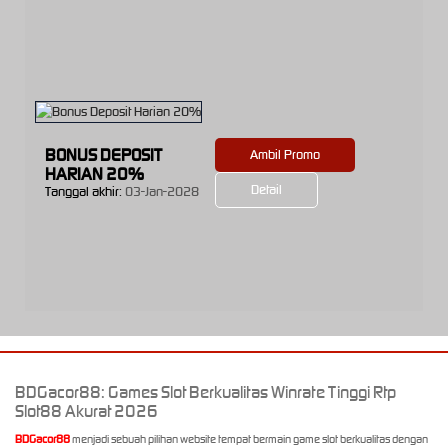
BONUS DEPOSIT
Ambil Promo
HARIAN 20%
Detail
Tanggal akhir:
03-Jan-2028
BDGacor88: Games Slot Berkualitas Winrate Tinggi Rtp
Slot88 Akurat 2026
BDGacor88
menjadi sebuah pilihan website tempat bermain game slot berkualitas dengan