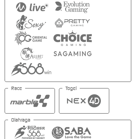
Race
Togel
Olahraga