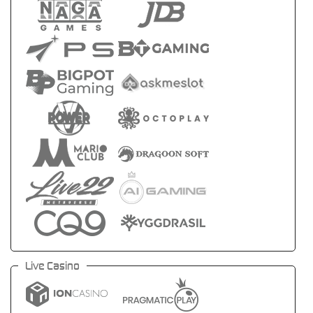
Live Casino