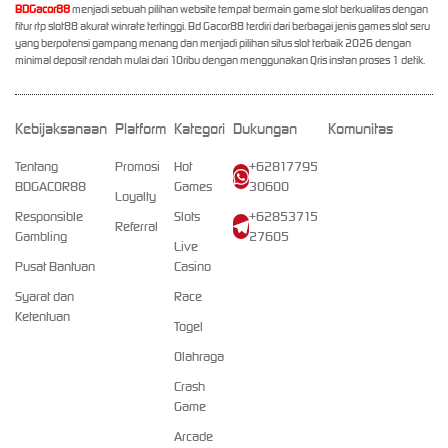
BDGacor88
menjadi sebuah pilihan website tempat bermain game slot berkualitas dengan
fitur rtp slot88 akurat winrate tertinggi. Bd Gacor88 terdiri dari berbagai jenis games slot seru
yang berpotensi gampang menang dan menjadi pilihan situs slot terbaik 2026 dengan
minimal deposit rendah mulai dari 10ribu dengan menggunakan Qris instan proses 1 detik.
Kebijaksanaan
Platform
Kategori
Dukungan
Komunitas
Tentang
Promosi
Hot
+62817795
BDGACOR88
Games
30600
Loyalty
Responsible
Slots
+62853715
Referral
Gambling
27605
Live
Pusat Bantuan
Casino
Syarat dan
Race
Ketentuan
Togel
Olahraga
Crash
Game
Arcade