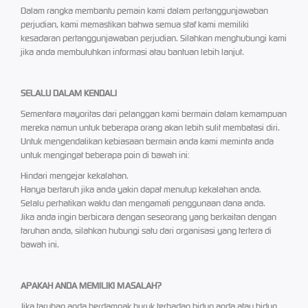
Dalam rangka membantu pemain kami dalam pertanggunjawaban
perjudian, kami memastikan bahwa semua staf kami memiliki
kesadaran pertanggunjawaban perjudian. Silahkan menghubungi kami
jika anda membutuhkan informasi atau bantuan lebih lanjut.
SELALU DALAM KENDALI
Sementara mayoritas dari pelanggan kami bermain dalam kemampuan
mereka namun untuk beberapa orang akan lebih sulit membatasi diri.
Untuk mengendalikan kebiasaan bermain anda kami meminta anda
untuk mengingat beberapa poin di bawah ini:
Hindari mengejar kekalahan.
Hanya bertaruh jika anda yakin dapat menutup kekalahan anda.
Selalu perhatikan waktu dan mengamati penggunaan dana anda.
Jika anda ingin berbicara dengan seseorang yang berkaitan dengan
taruhan anda, silahkan hubungi satu dari organisasi yang tertera di
bawah ini.
APAKAH ANDA MEMILIKI MASALAH?
Jika taruhan anda berdampak buruk terhadap hidup anda atau hidup