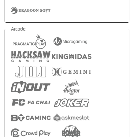
Arcade