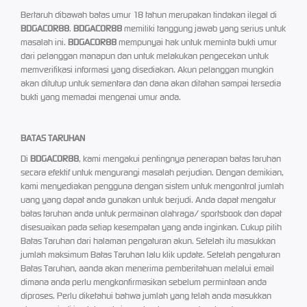
Bertaruh dibawah batas umur 18 tahun merupakan tindakan ilegal di
BDGACOR88
.
BDGACOR88
memiliki tanggung jawab yang serius untuk
masalah ini.
BDGACOR88
mempunyai hak untuk meminta bukti umur
dari pelanggan manapun dan untuk melakukan pengecekan untuk
memverifikasi informasi yang disediakan. Akun pelanggan mungkin
akan ditutup untuk sementara dan dana akan ditahan sampai tersedia
bukti yang memadai mengenai umur anda.
BATAS TARUHAN
Di
BDGACOR88
, kami mengakui pentingnya penerapan batas taruhan
secara efektif untuk mengurangi masalah perjudian. Dengan demikian,
kami menyediakan pengguna dengan sistem untuk mengontrol jumlah
uang yang dapat anda gunakan untuk berjudi. Anda dapat mengatur
batas taruhan anda untuk permainan olahraga/ sportsbook dan dapat
disesuaikan pada setiap kesempatan yang anda inginkan. Cukup pilih
Batas Taruhan dari halaman pengaturan akun. Setelah itu masukkan
jumlah maksimum Batas Taruhan lalu klik update. Setelah pengaturan
Batas Taruhan, aanda akan menerima pemberitahuan melalui email
dimana anda perlu mengkonfirmasikan sebelum permintaan anda
diproses. Perlu diketahui bahwa jumlah yang telah anda masukkan