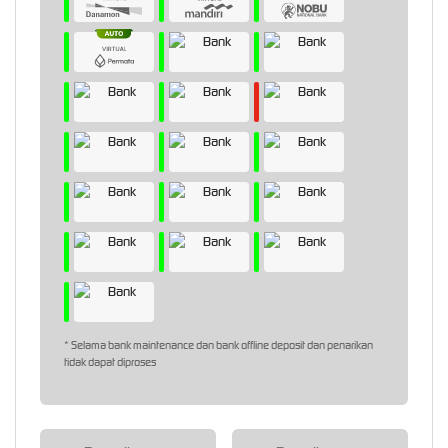
* Selama bank maintenance dan bank offline deposit dan penarikan
tidak dapat diproses