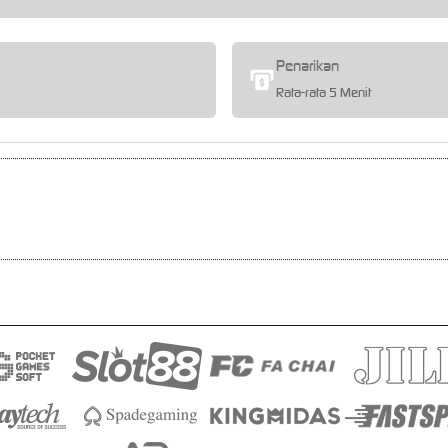
Penarikan
Rata-rata 5 Menit