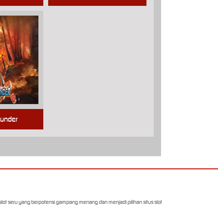
hunder
s slot seru yang berpotensi gampang menang dan menjadi pilihan situs slot