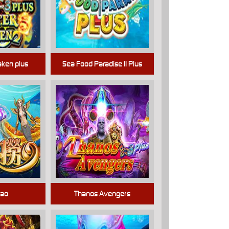
ken plus
Sea Food Paradise II Plus
Lao
Thanos Avengers