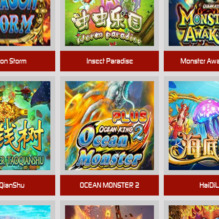
on Storm
Insect Paradise
Monster Awa
QianShu
OCEAN MONSTER 2
HaiDi