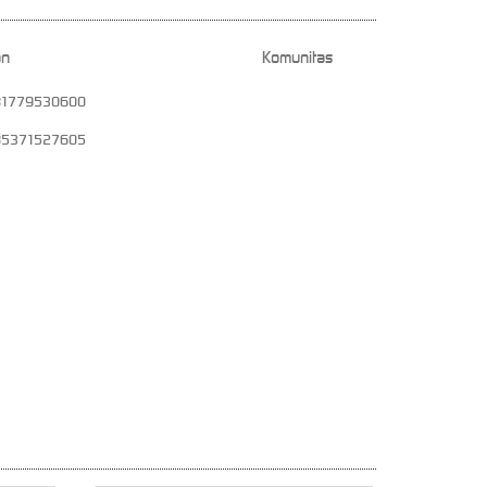
an
Komunitas
81779530600
85371527605