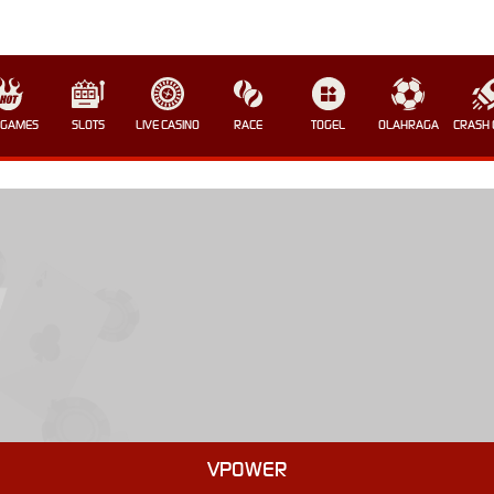
 GAMES
SLOTS
LIVE CASINO
RACE
TOGEL
OLAHRAGA
CRASH
VPOWER