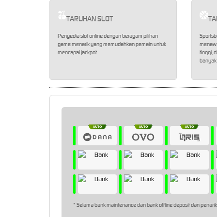
TARUHAN SLOT
TA
Penyedia slot online dengan beragam pilihan
Sportsb
game menarik yang memudahkan pemain untuk
menawar
mencapai jackpot
tinggi,
banyak 
* Selama bank maintenance dan bank offline deposit dan penarik