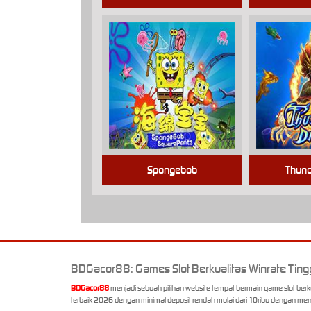
Spongebob
Thund
BDGacor88: Games Slot Berkualitas Winrate Ting
BDGacor88
menjadi sebuah pilihan website tempat bermain game slot berkual
terbaik 2026 dengan minimal deposit rendah mulai dari 10ribu dengan meng