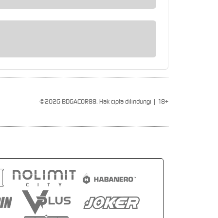
©2026 BDGACOR88. Hak cipta dilindungi | 18+