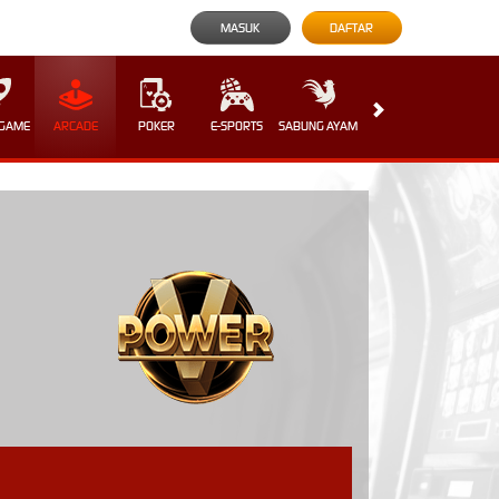
MASUK
DAFTAR
 GAME
ARCADE
POKER
E-SPORTS
SABUNG AYAM
PROMOSI