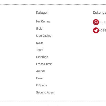
Kategori
Dukung
Hot Games
+62
Slots
+62
Live Casino
Race
Togel
Olahraga
Crash Game
Arcade
Poker
E-Sports
Sabung Ayam