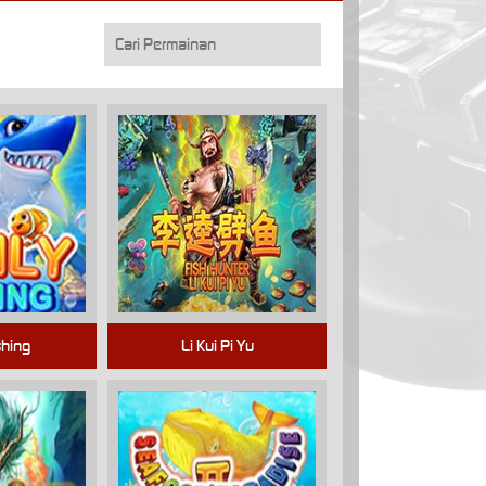
shing
Li Kui Pi Yu