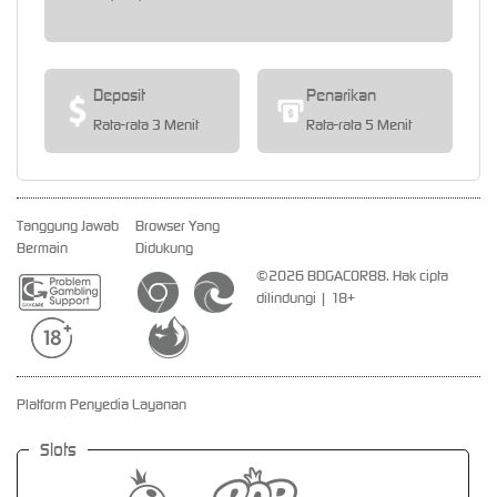
Deposit
Penarikan
Rata-rata 3 Menit
Rata-rata 5 Menit
Tanggung Jawab
Browser Yang
Bermain
Didukung
©2026 BDGACOR88. Hak cipta
dilindungi | 18+
Platform Penyedia Layanan
Slots