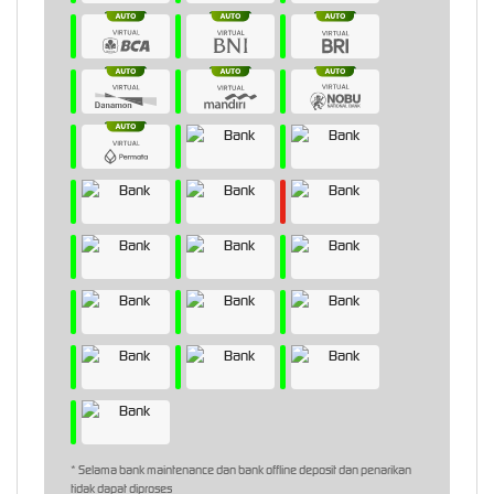
* Selama bank maintenance dan bank offline deposit dan penarikan
tidak dapat diproses