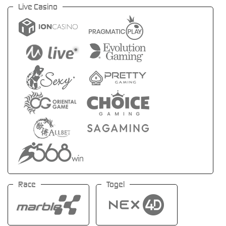
Live Casino
Race
Togel