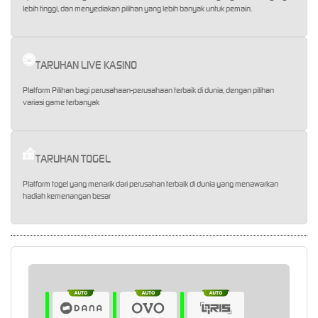
lebih tinggi, dan menyediakan pilihan yang lebih banyak untuk pemain.
TARUHAN LIVE KASINO
Platform Pilihan bagi perusahaan-perusahaan terbaik di dunia, dengan pilihan
variasi game terbanyak
TARUHAN TOGEL
Platform togel yang menarik dari perusahan terbaik di dunia yang menawarkan
hadiah kemenangan besar