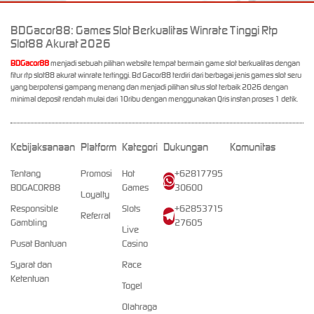
BDGacor88: Games Slot Berkualitas Winrate Tinggi Rtp
Slot88 Akurat 2026
BDGacor88
menjadi sebuah pilihan website tempat bermain game slot berkualitas dengan
fitur rtp slot88 akurat winrate tertinggi. Bd Gacor88 terdiri dari berbagai jenis games slot seru
yang berpotensi gampang menang dan menjadi pilihan situs slot terbaik 2026 dengan
minimal deposit rendah mulai dari 10ribu dengan menggunakan Qris instan proses 1 detik.
Kebijaksanaan
Platform
Kategori
Dukungan
Komunitas
Tentang
Promosi
Hot
+62817795
BDGACOR88
Games
30600
Loyalty
Responsible
Slots
+62853715
Referral
Gambling
27605
Live
Pusat Bantuan
Casino
Syarat dan
Race
Ketentuan
Togel
Olahraga