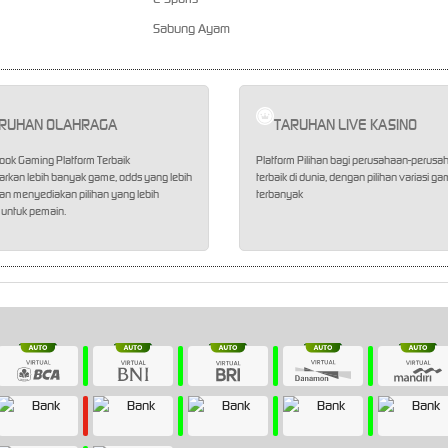
Sabung Ayam
RUHAN OLAHRAGA
TARUHAN LIVE KASINO
ook Gaming Platform Terbaik
Platform Pilihan bagi perusahaan-perusa
kan lebih banyak game, odds yang lebih
terbaik di dunia, dengan pilihan variasi g
 dan menyediakan pilihan yang lebih
terbanyak
untuk pemain.