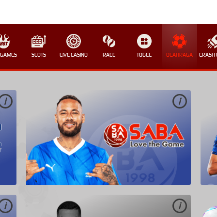
 GAMES
SLOTS
LIVE CASINO
RACE
TOGEL
OLAHRAGA
CRASH
i
i
i
i