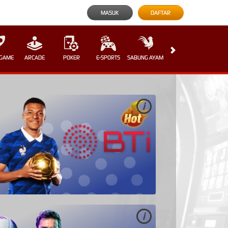
MASUK
DAFTAR
 GAME
ARCADE
POKER
E-SPORTS
SABUNG AYAM
PROMOSI
i
i