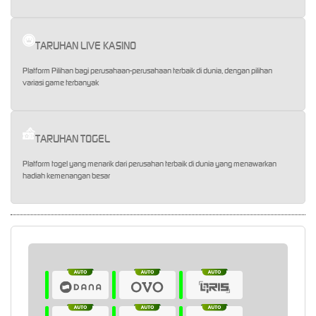
TARUHAN LIVE KASINO
Platform Pilihan bagi perusahaan-perusahaan terbaik di dunia, dengan pilihan
variasi game terbanyak
TARUHAN TOGEL
Platform togel yang menarik dari perusahan terbaik di dunia yang menawarkan
hadiah kemenangan besar