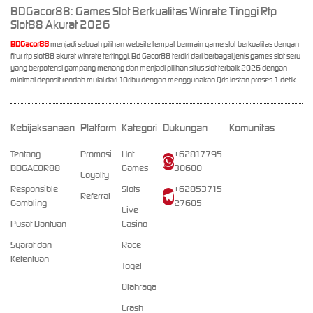
BDGacor88: Games Slot Berkualitas Winrate Tinggi Rtp
Slot88 Akurat 2026
BDGacor88
menjadi sebuah pilihan website tempat bermain game slot berkualitas dengan
fitur rtp slot88 akurat winrate tertinggi. Bd Gacor88 terdiri dari berbagai jenis games slot seru
yang berpotensi gampang menang dan menjadi pilihan situs slot terbaik 2026 dengan
minimal deposit rendah mulai dari 10ribu dengan menggunakan Qris instan proses 1 detik.
Kebijaksanaan
Platform
Kategori
Dukungan
Komunitas
Tentang
Promosi
Hot
+62817795
BDGACOR88
Games
30600
Loyalty
Responsible
Slots
+62853715
Referral
Gambling
27605
Live
Pusat Bantuan
Casino
Syarat dan
Race
Ketentuan
Togel
Olahraga
Crash