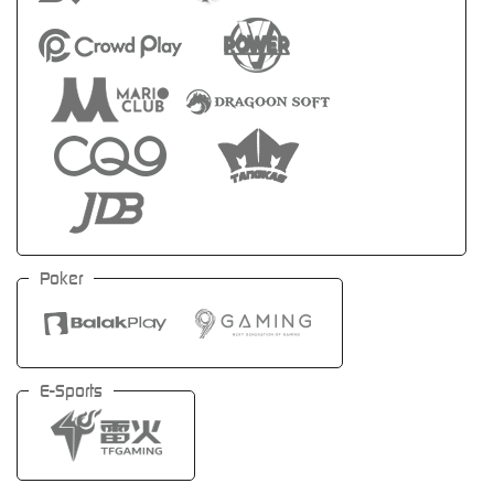
Poker
E-Sports