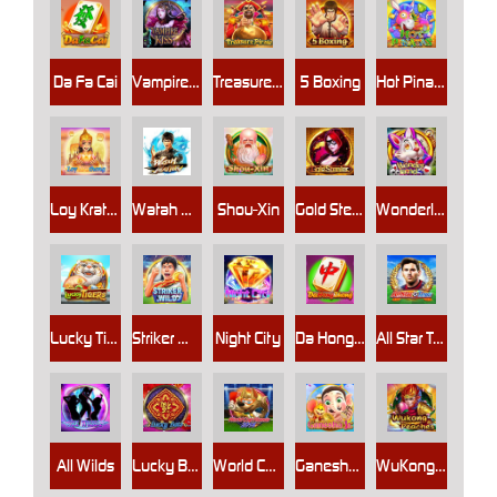
Da Fa Cai
Vampire Kiss
Treasure Pirate
5 Boxing
Hot Pinatas
Loy Krathong
Watah Master
Shou-Xin
Gold Stealer
Wonderland
Lucky Tigers
Striker WILD
Night City
Da Hong Zhong
All Star Team
All Wilds
Lucky Bats
World Cup Russia 2018
Ganesha Jr.
WuKong&Peaches