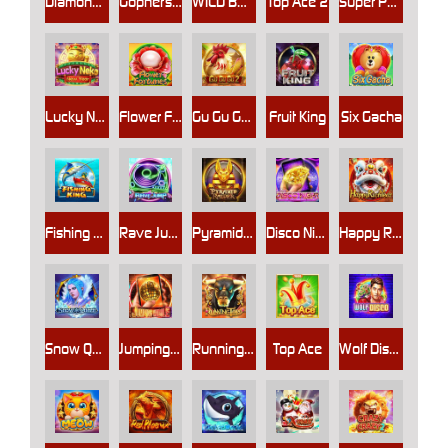
Diamond Treasure
Gophers War
WILD BOUNTY 2
Top Ace 2
Super Power Bank
Lucky Neko New Year
Flower Fortunes
Gu Gu Gu2
Fruit King
Six Gacha
Fishing King
Rave Jump
Pyramid Raider
Disco Night M
Happy Rich Year
Snow Queen
Jumping Mobile
Running Toro
Top Ace
Wolf Disco