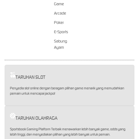
Game
Arcade
Poker
E-Sports
Sabung
Ayam
TARUHAN SLOT
Penyedia slot online dengan beragam pilihan game menarik yang memudahkan
pemain untuk mencapai jackpot
TARUHAN OLAHRAGA
Sportsbook Gaming Platform Terbaik menawarkan lebih banyak game, odds yang
lebih tinggi, dan menyediakan pilihan yang lebih banyak untuk pemain.