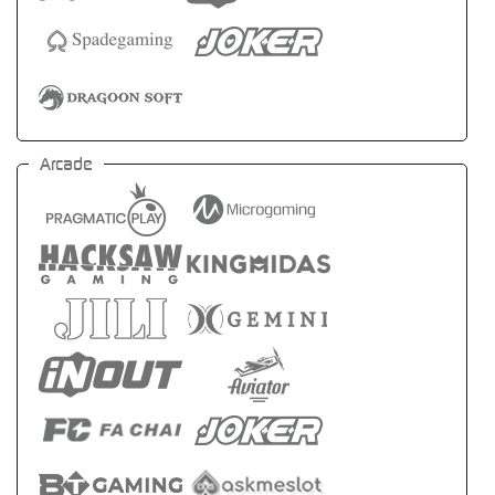
Arcade