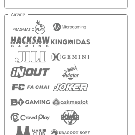
Arcade