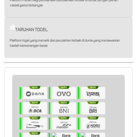
variasi game terbanyak
TARUHAN TOGEL
Platform togel yang menarik dari perusahan terbaik di dunia yang menawarkan
hadiah kemenangan besar