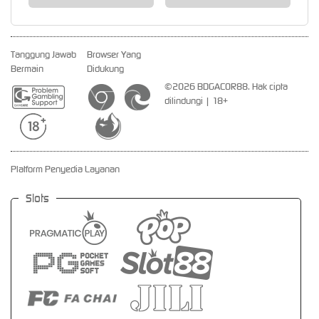
Tanggung Jawab
Browser Yang
Bermain
Didukung
©2026 BDGACOR88. Hak cipta
dilindungi | 18+
Platform Penyedia Layanan
Slots