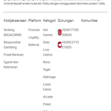
minimal deposit rendah mulai dari 10ribu dengan menggunakan Qris instan proses 1 detik.
Kebijaksanaan
Platform
Kategori
Dukungan
Komunitas
Tentang
Promosi
Hot
+62817795
BDGACOR88
Games
30600
Loyalty
Responsible
Slots
+62853715
Referral
Gambling
27605
Live
Pusat Bantuan
Casino
Syarat dan
Race
Ketentuan
Togel
Olahraga
Crash
Game
Arcade
Poker