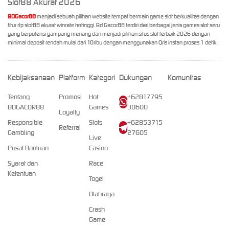
Slot88 Akurat 2026
BDGacor88
menjadi sebuah pilihan website tempat bermain game slot berkualitas dengan
fitur rtp slot88 akurat winrate tertinggi. Bd Gacor88 terdiri dari berbagai jenis games slot seru
yang berpotensi gampang menang dan menjadi pilihan situs slot terbaik 2026 dengan
minimal deposit rendah mulai dari 10ribu dengan menggunakan Qris instan proses 1 detik.
Kebijaksanaan
Platform
Kategori
Dukungan
Komunitas
Tentang
Promosi
Hot
+62817795
BDGACOR88
Games
30600
Loyalty
Responsible
Slots
+62853715
Referral
Gambling
27605
Live
Pusat Bantuan
Casino
Syarat dan
Race
Ketentuan
Togel
Olahraga
Crash
Game