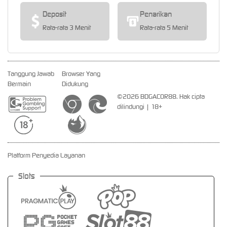
Deposit
Penarikan
Rata-rata 3 Menit
Rata-rata 5 Menit
Tanggung Jawab
Browser Yang
Bermain
Didukung
©2026 BDGACOR88. Hak cipta
dilindungi | 18+
Platform Penyedia Layanan
Slots