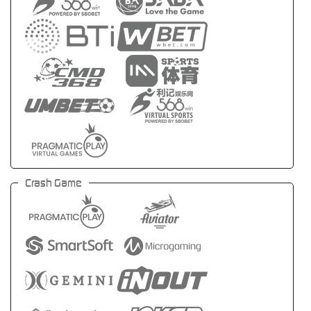
Crash Game