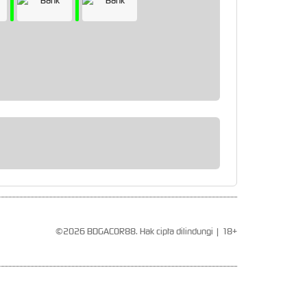
©2026 BDGACOR88. Hak cipta dilindungi | 18+