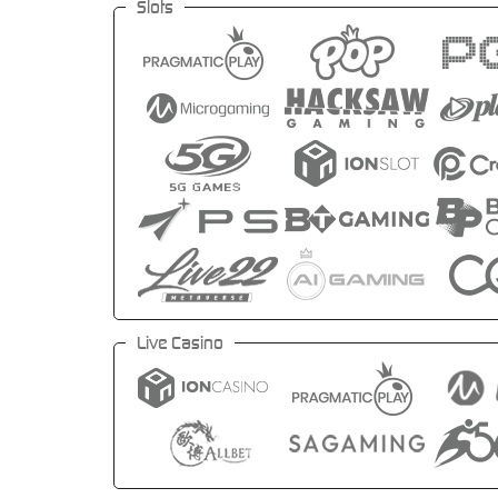
Slots
Live Casino