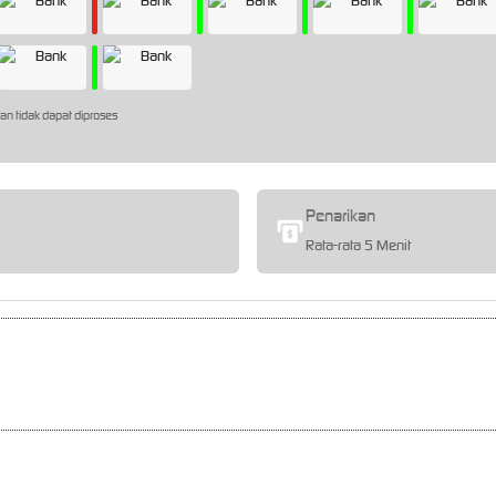
an tidak dapat diproses
Penarikan
Rata-rata 5 Menit