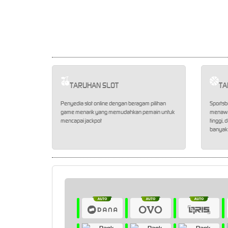
TARUHAN SLOT
TA
Penyedia slot online dengan beragam pilihan
Sportsb
game menarik yang memudahkan pemain untuk
menawar
mencapai jackpot
tinggi,
banyak 