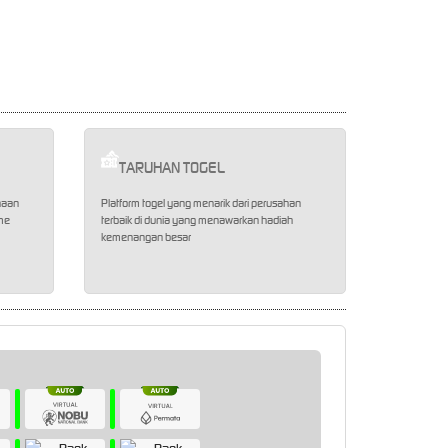
TARUHAN TOGEL
haan
Platform togel yang menarik dari perusahan
ame
terbaik di dunia yang menawarkan hadiah
kemenangan besar