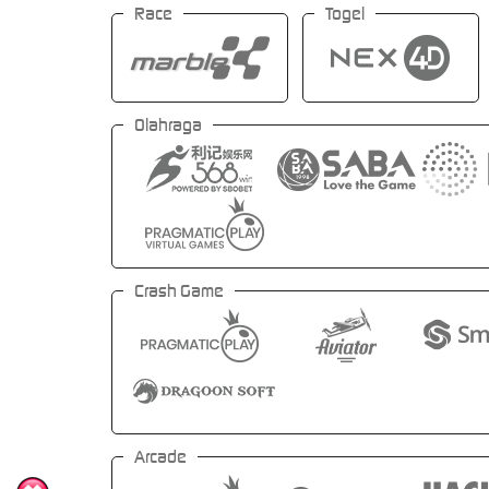
Race
Togel
Olahraga
Crash Game
Arcade