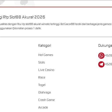
gi Rtp Slot88 Akurat 2026
itas dengan fitur rtp slot88 akurat winrate tertinggi. Bd Gacor88 terdiri dari berbagai jenis game
gunakan Qris instan proses 1 detik.
Kategori
Dukung
Hot Games
+62
Slots
+62
Live Casino
Race
Togel
Olahraga
Crash Game
Arcade