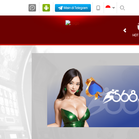
Main di Telegram
HOT