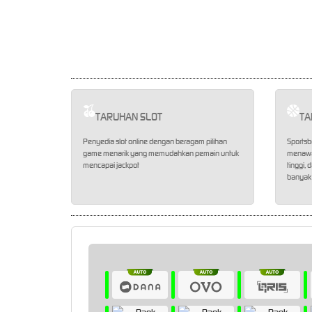
TARUHAN SLOT
TA
Penyedia slot online dengan beragam pilihan
Sportsb
game menarik yang memudahkan pemain untuk
menawar
mencapai jackpot
tinggi,
banyak 